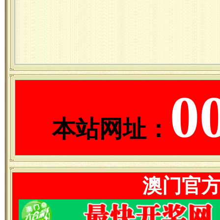
0
本站网址：
澳门官