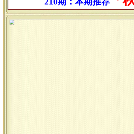
「
210期：本期推荐